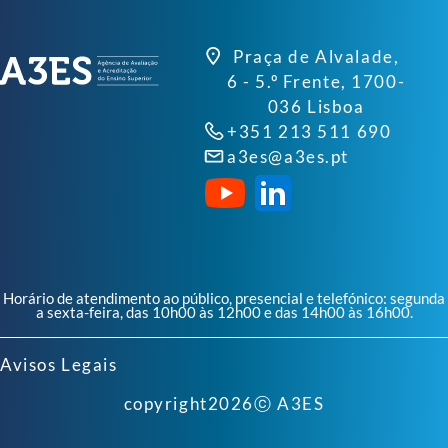
Praça de Alvalade,
6 - 5.º Frente, 1700-
036 Lisboa
+351 213 511 690
a3es@a3es.pt
Horário de atendimento ao público, presencial e telefónico: segunda
a sexta-feira, das 10h00 às 12h00 e das 14h00 às 16h00.
Avisos Legais
copyright
2026
ⓒ A3ES