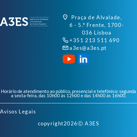
Praça de Alvalade,
6 - 5.º Frente, 1700-
036 Lisboa
+351 213 511 690
a3es@a3es.pt
Horário de atendimento ao público, presencial e telefónico: segunda
a sexta-feira, das 10h00 às 12h00 e das 14h00 às 16h00.
Avisos Legais
copyright
2026
ⓒ A3ES