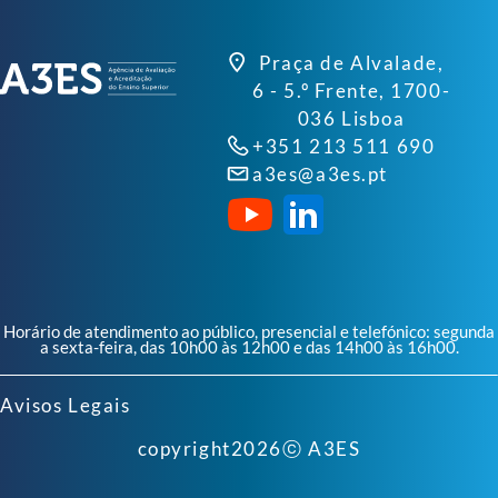
Praça de Alvalade,
6 - 5.º Frente, 1700-
036 Lisboa
+351 213 511 690
a3es@a3es.pt
Horário de atendimento ao público, presencial e telefónico: segunda
a sexta-feira, das 10h00 às 12h00 e das 14h00 às 16h00.
Avisos Legais
copyright
2026
ⓒ A3ES