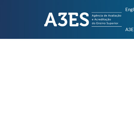
Engl
A3E