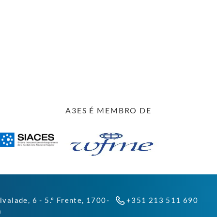
A3ES É MEMBRO DE
lvalade, 6 - 5.º Frente, 1700-
+351 213 511 690
a