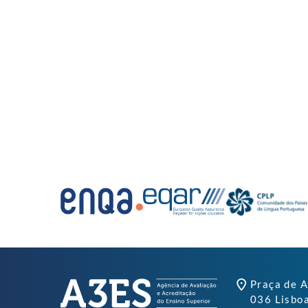
Praça de A
036 Lisbo