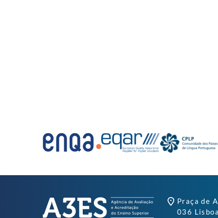
Praça de A
036 Lisbo