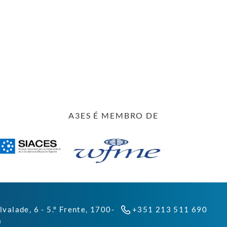
A3ES É MEMBRO DE
lvalade, 6 - 5.º Frente, 1700-
+351 213 511 690
a