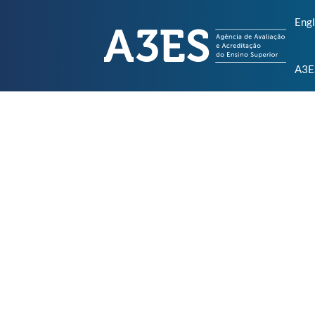
Engl
A3E