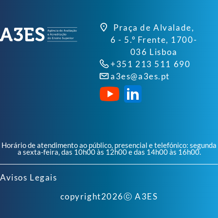
Praça de Alvalade,
6 - 5.º Frente, 1700-
036 Lisboa
+351 213 511 690
a3es@a3es.pt
Horário de atendimento ao público, presencial e telefónico: segunda
a sexta-feira, das 10h00 às 12h00 e das 14h00 às 16h00.
Avisos Legais
copyright
2026
ⓒ A3ES