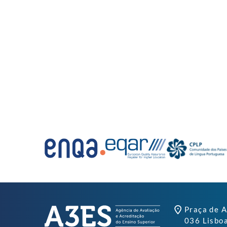
Praça de A
036 Lisbo