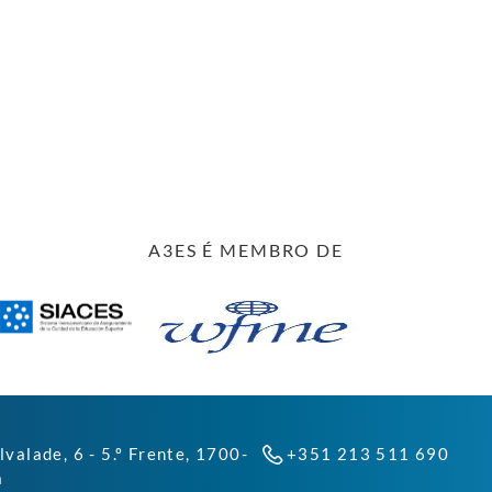
A3ES É MEMBRO DE
lvalade, 6 - 5.º Frente, 1700-
+351 213 511 690
a