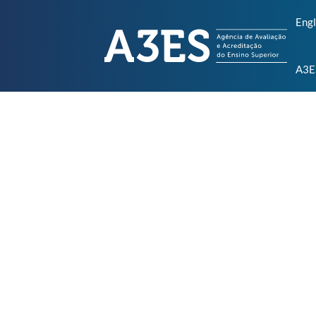
Engl
A3E