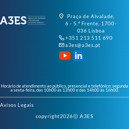
Praça de Alvalade,
6 - 5.º Frente, 1700-
036 Lisboa
+351 213 511 690
a3es@a3es.pt
Horário de atendimento ao público, presencial e telefónico: segunda
a sexta-feira, das 10h00 às 12h00 e das 14h00 às 16h00.
Avisos Legais
copyright
2026
ⓒ A3ES