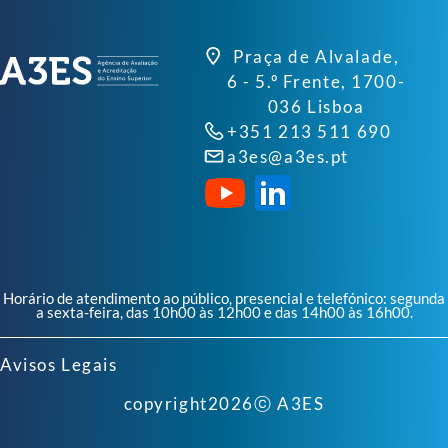
Praça de Alvalade,
6 - 5.º Frente, 1700-
036 Lisboa
+351 213 511 690
a3es@a3es.pt
Horário de atendimento ao público, presencial e telefónico: segunda
a sexta-feira, das 10h00 às 12h00 e das 14h00 às 16h00.
Avisos Legais
copyright
2026
ⓒ A3ES