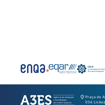
Praça de A
036 Lisbo