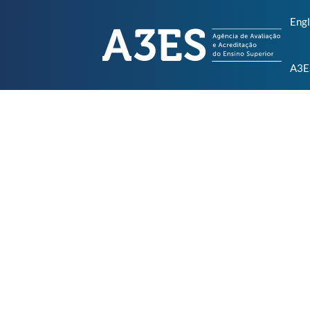
Engl
A3E