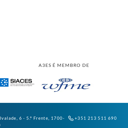
A3ES É MEMBRO DE
lvalade, 6 - 5.º Frente, 1700-
+351 213 511 690
a