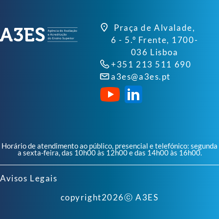
Praça de Alvalade,
6 - 5.º Frente, 1700-
036 Lisboa
+351 213 511 690
a3es@a3es.pt
Horário de atendimento ao público, presencial e telefónico: segunda
a sexta-feira, das 10h00 às 12h00 e das 14h00 às 16h00.
Avisos Legais
copyright
2026
ⓒ A3ES