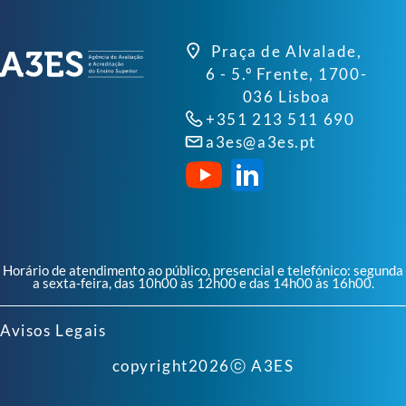
Praça de Alvalade,
6 - 5.º Frente, 1700-
036 Lisboa
+351 213 511 690
a3es@a3es.pt
Horário de atendimento ao público, presencial e telefónico: segunda
a sexta-feira, das 10h00 às 12h00 e das 14h00 às 16h00.
Avisos Legais
copyright
2026
ⓒ A3ES