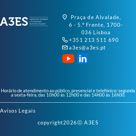
Praça de Alvalade,
6 - 5.º Frente, 1700-
036 Lisboa
+351 213 511 690
a3es@a3es.pt
Horário de atendimento ao público, presencial e telefónico: segunda
a sexta-feira, das 10h00 às 12h00 e das 14h00 às 16h00.
Avisos Legais
copyright
2026
ⓒ A3ES