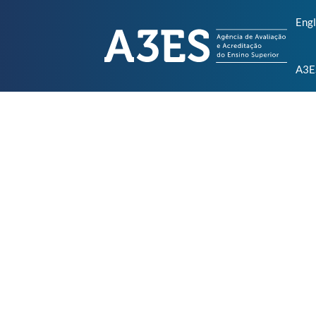
Engl
A3E