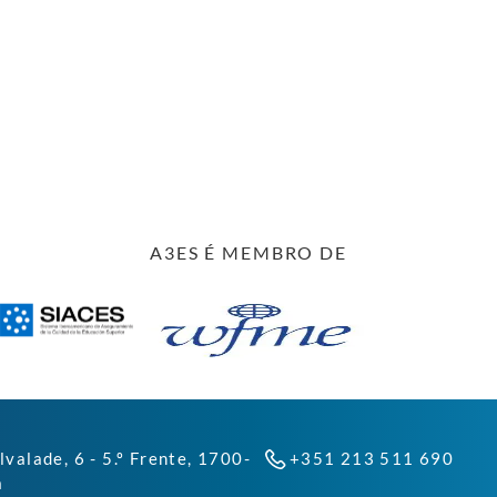
A3ES É MEMBRO DE
lvalade, 6 - 5.º Frente, 1700-
+351 213 511 690
a