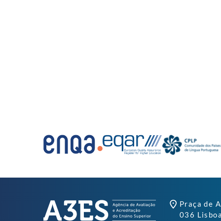
Praça de A
036 Lisbo