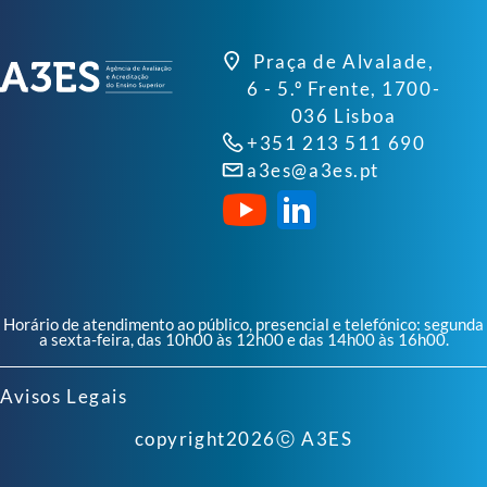
Praça de Alvalade,
6 - 5.º Frente, 1700-
036 Lisboa
+351 213 511 690
a3es@a3es.pt
Horário de atendimento ao público, presencial e telefónico: segunda
a sexta-feira, das 10h00 às 12h00 e das 14h00 às 16h00.
Avisos Legais
copyright
2026
ⓒ A3ES