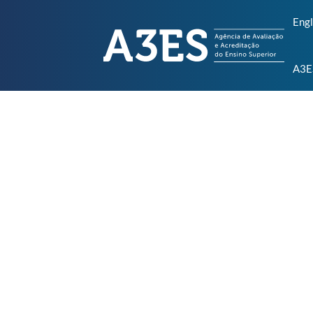
Engl
A3E