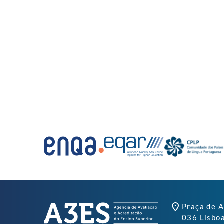
Praça de A
036 Lisbo