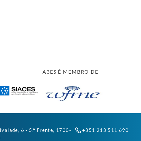
A3ES É MEMBRO DE
lvalade, 6 - 5.º Frente, 1700-
+351 213 511 690
a