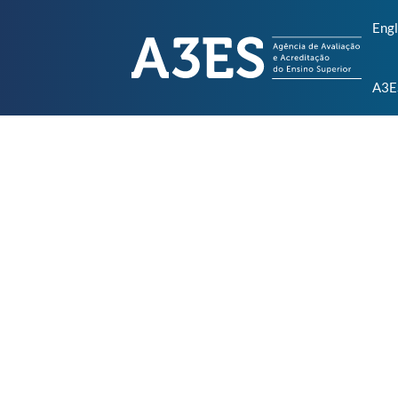
Engl
A3E