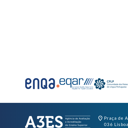
Praça de A
036 Lisbo