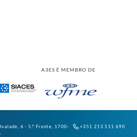
A3ES É MEMBRO DE
lvalade, 6 - 5.º Frente, 1700-
+351 213 511 690
a