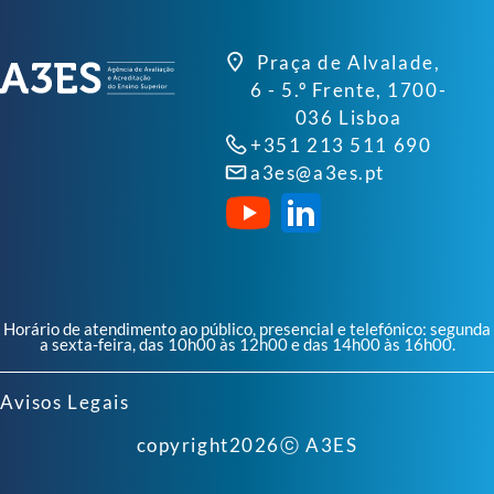
Praça de Alvalade,
6 - 5.º Frente, 1700-
036 Lisboa
+351 213 511 690
a3es@a3es.pt
Horário de atendimento ao público, presencial e telefónico: segunda
a sexta-feira, das 10h00 às 12h00 e das 14h00 às 16h00.
Avisos Legais
copyright
2026
ⓒ A3ES