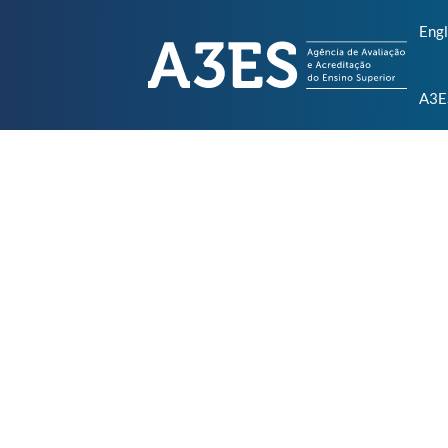
Engl
A3E