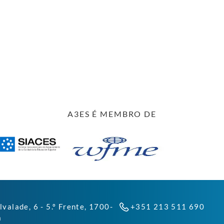
A3ES É MEMBRO DE
lvalade, 6 - 5.º Frente, 1700-
+351 213 511 690
a