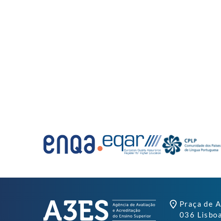
Praça de A
036 Lisbo