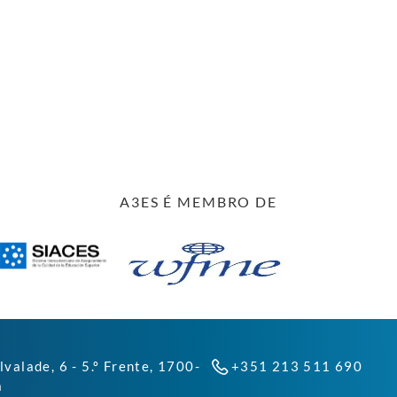
A3ES É MEMBRO DE
lvalade, 6 - 5.º Frente, 1700-
+351 213 511 690
a