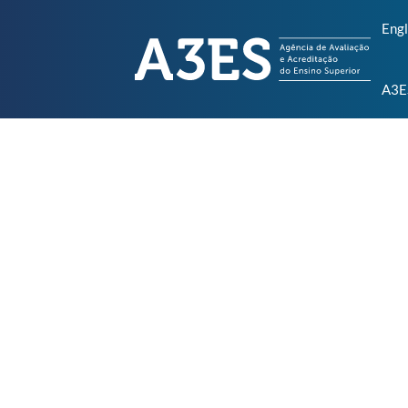
Engl
A3E