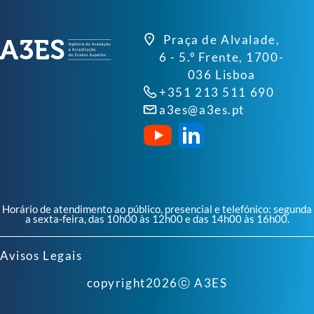
Praça de Alvalade,
6 - 5.º Frente, 1700-
036 Lisboa
+351 213 511 690
a3es@a3es.pt
Horário de atendimento ao público, presencial e telefónico: segunda
a sexta-feira, das 10h00 às 12h00 e das 14h00 às 16h00.
Avisos Legais
copyright
2026
ⓒ A3ES