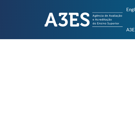
Engl
A3E