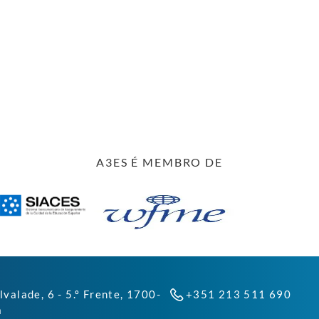
A3ES É MEMBRO DE
lvalade, 6 - 5.º Frente, 1700-
+351 213 511 690
a