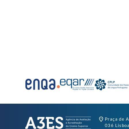
Praça de A
036 Lisbo