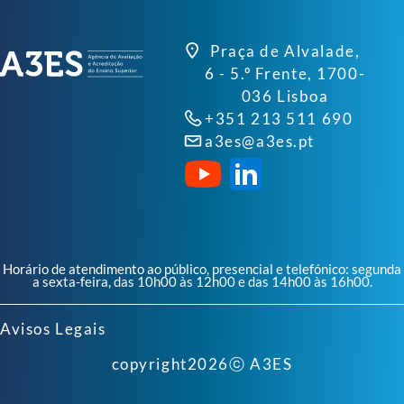
Praça de Alvalade,
6 - 5.º Frente, 1700-
036 Lisboa
+351 213 511 690
a3es@a3es.pt
Horário de atendimento ao público, presencial e telefónico: segunda
a sexta-feira, das 10h00 às 12h00 e das 14h00 às 16h00.
Avisos Legais
copyright
2026
ⓒ A3ES