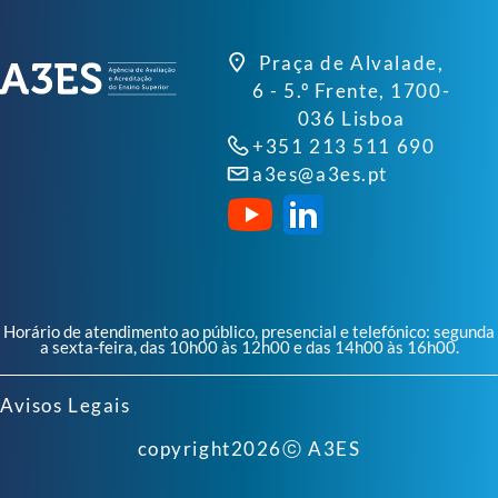
Praça de Alvalade,
6 - 5.º Frente, 1700-
036 Lisboa
+351 213 511 690
a3es@a3es.pt
Horário de atendimento ao público, presencial e telefónico: segunda
a sexta-feira, das 10h00 às 12h00 e das 14h00 às 16h00.
Avisos Legais
copyright
2026
ⓒ A3ES