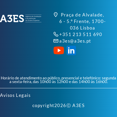
Praça de Alvalade,
6 - 5.º Frente, 1700-
036 Lisboa
+351 213 511 690
a3es@a3es.pt
Horário de atendimento ao público, presencial e telefónico: segunda
a sexta-feira, das 10h00 às 12h00 e das 14h00 às 16h00.
Avisos Legais
copyright
2026
ⓒ A3ES