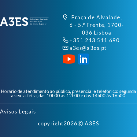
Praça de Alvalade,
6 - 5.º Frente, 1700-
036 Lisboa
+351 213 511 690
a3es@a3es.pt
Horário de atendimento ao público, presencial e telefónico: segunda
a sexta-feira, das 10h00 às 12h00 e das 14h00 às 16h00.
Avisos Legais
copyright
2026
ⓒ A3ES