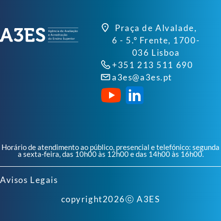
Praça de Alvalade,
6 - 5.º Frente, 1700-
036 Lisboa
+351 213 511 690
a3es@a3es.pt
Horário de atendimento ao público, presencial e telefónico: segunda
a sexta-feira, das 10h00 às 12h00 e das 14h00 às 16h00.
Avisos Legais
copyright
2026
ⓒ A3ES