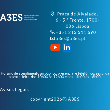
Praça de Alvalade,
6 - 5.º Frente, 1700-
036 Lisboa
+351 213 511 690
a3es@a3es.pt
Horário de atendimento ao público, presencial e telefónico: segunda
a sexta-feira, das 10h00 às 12h00 e das 14h00 às 16h00.
Avisos Legais
copyright
2026
ⓒ A3ES