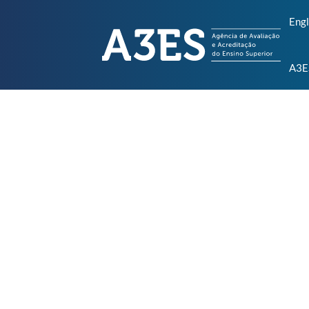
Engl
A3E