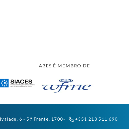
A3ES É MEMBRO DE
lvalade, 6 - 5.º Frente, 1700-
+351 213 511 690
a