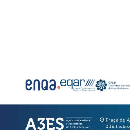
Praça de A
036 Lisbo