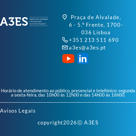
Praça de Alvalade,
6 - 5.º Frente, 1700-
036 Lisboa
+351 213 511 690
a3es@a3es.pt
Horário de atendimento ao público, presencial e telefónico: segunda
a sexta-feira, das 10h00 às 12h00 e das 14h00 às 16h00.
Avisos Legais
copyright
2026
ⓒ A3ES