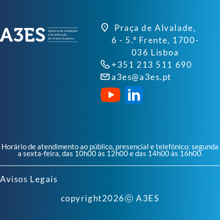
Praça de Alvalade,
6 - 5.º Frente, 1700-
036 Lisboa
+351 213 511 690
a3es@a3es.pt
Horário de atendimento ao público, presencial e telefónico: segunda
a sexta-feira, das 10h00 às 12h00 e das 14h00 às 16h00.
Avisos Legais
copyright
2026
ⓒ A3ES