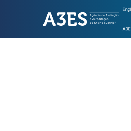
Engl
A3E