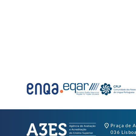
Praça de A
036 Lisbo