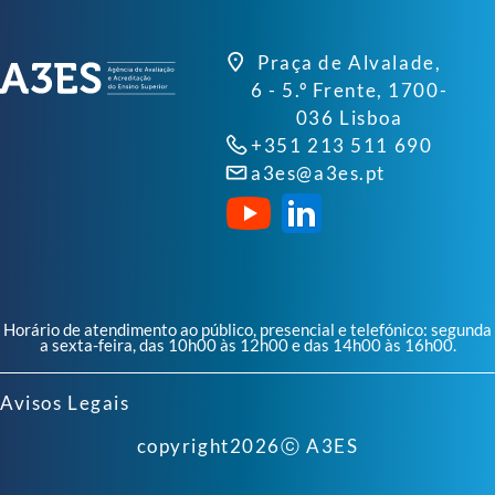
Praça de Alvalade,
6 - 5.º Frente, 1700-
036 Lisboa
+351 213 511 690
a3es@a3es.pt
Horário de atendimento ao público, presencial e telefónico: segunda
a sexta-feira, das 10h00 às 12h00 e das 14h00 às 16h00.
Avisos Legais
copyright
2026
ⓒ A3ES