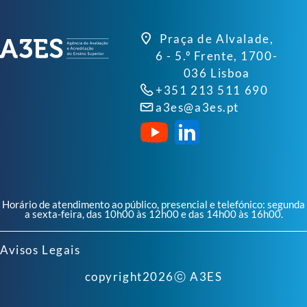
Praça de Alvalade,
6 - 5.º Frente, 1700-
036 Lisboa
+351 213 511 690
a3es@a3es.pt
Horário de atendimento ao público, presencial e telefónico: segunda
a sexta-feira, das 10h00 às 12h00 e das 14h00 às 16h00.
Avisos Legais
copyright
2026
ⓒ A3ES