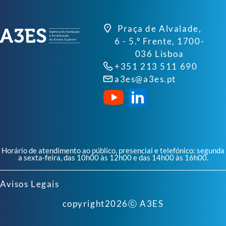
Praça de Alvalade,
6 - 5.º Frente, 1700-
036 Lisboa
+351 213 511 690
a3es@a3es.pt
Horário de atendimento ao público, presencial e telefónico: segunda
a sexta-feira, das 10h00 às 12h00 e das 14h00 às 16h00.
Avisos Legais
copyright
2026
ⓒ A3ES