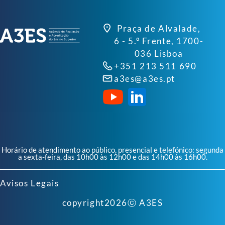
Praça de Alvalade,
6 - 5.º Frente, 1700-
036 Lisboa
+351 213 511 690
a3es@a3es.pt
Horário de atendimento ao público, presencial e telefónico: segunda
a sexta-feira, das 10h00 às 12h00 e das 14h00 às 16h00.
Avisos Legais
copyright
2026
ⓒ A3ES