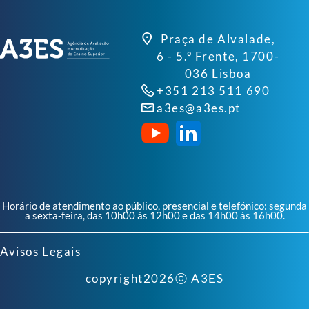
Praça de Alvalade,
6 - 5.º Frente, 1700-
036 Lisboa
+351 213 511 690
a3es@a3es.pt
Horário de atendimento ao público, presencial e telefónico: segunda
a sexta-feira, das 10h00 às 12h00 e das 14h00 às 16h00.
Avisos Legais
copyright
2026
ⓒ A3ES