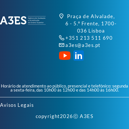
Praça de Alvalade,
6 - 5.º Frente, 1700-
036 Lisboa
+351 213 511 690
a3es@a3es.pt
Horário de atendimento ao público, presencial e telefónico: segunda
a sexta-feira, das 10h00 às 12h00 e das 14h00 às 16h00.
Avisos Legais
copyright
2026
ⓒ A3ES