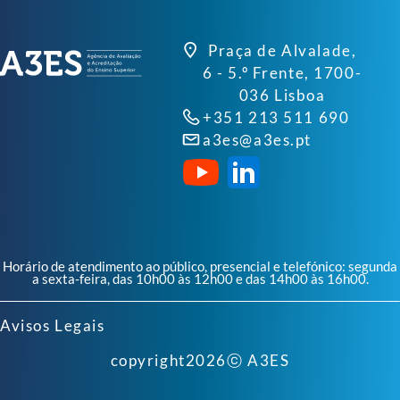
Praça de Alvalade,
6 - 5.º Frente, 1700-
036 Lisboa
+351 213 511 690
a3es@a3es.pt
Horário de atendimento ao público, presencial e telefónico: segunda
a sexta-feira, das 10h00 às 12h00 e das 14h00 às 16h00.
Avisos Legais
copyright
2026
ⓒ A3ES