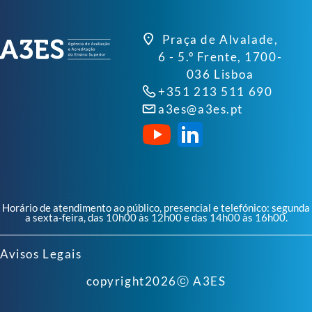
Praça de Alvalade,
6 - 5.º Frente, 1700-
036 Lisboa
+351 213 511 690
a3es@a3es.pt
Horário de atendimento ao público, presencial e telefónico: segunda
a sexta-feira, das 10h00 às 12h00 e das 14h00 às 16h00.
Avisos Legais
copyright
2026
ⓒ A3ES