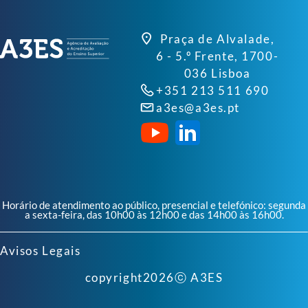
Praça de Alvalade,
6 - 5.º Frente, 1700-
036 Lisboa
+351 213 511 690
a3es@a3es.pt
Horário de atendimento ao público, presencial e telefónico: segunda
a sexta-feira, das 10h00 às 12h00 e das 14h00 às 16h00.
Avisos Legais
copyright
2026
ⓒ A3ES