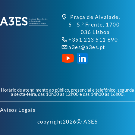
Praça de Alvalade,
6 - 5.º Frente, 1700-
036 Lisboa
+351 213 511 690
a3es@a3es.pt
Horário de atendimento ao público, presencial e telefónico: segunda
a sexta-feira, das 10h00 às 12h00 e das 14h00 às 16h00.
Avisos Legais
copyright
2026
ⓒ A3ES