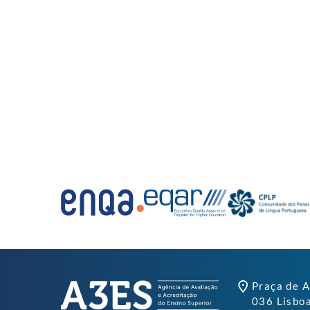
Praça de A
036 Lisbo