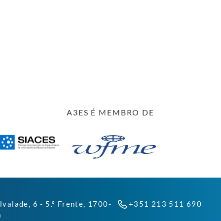
A3ES É MEMBRO DE
lvalade, 6 - 5.º Frente, 1700-
+351 213 511 690
a