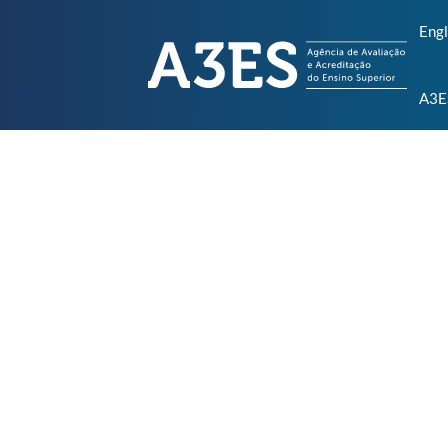
Engl
A3E