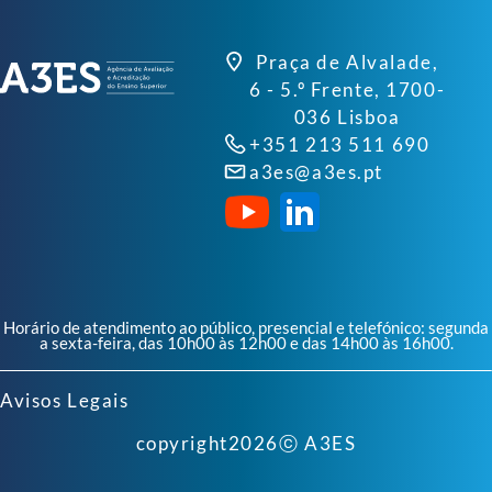
Praça de Alvalade,
6 - 5.º Frente, 1700-
036 Lisboa
+351 213 511 690
a3es@a3es.pt
Horário de atendimento ao público, presencial e telefónico: segunda
a sexta-feira, das 10h00 às 12h00 e das 14h00 às 16h00.
Avisos Legais
copyright
2026
ⓒ A3ES