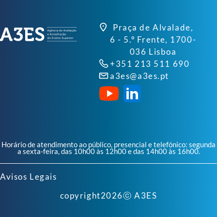
Praça de Alvalade,
6 - 5.º Frente, 1700-
036 Lisboa
+351 213 511 690
a3es@a3es.pt
Horário de atendimento ao público, presencial e telefónico: segunda
a sexta-feira, das 10h00 às 12h00 e das 14h00 às 16h00.
Avisos Legais
copyright
2026
ⓒ A3ES