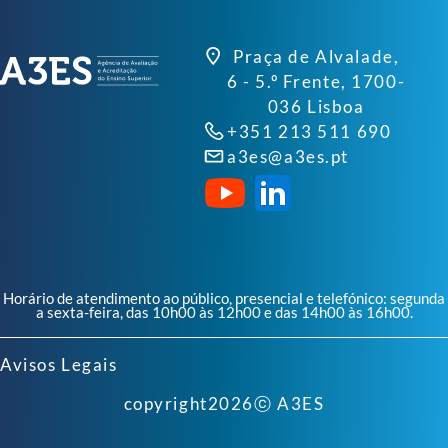
Praça de Alvalade,
6 - 5.º Frente, 1700-
036 Lisboa
+351 213 511 690
a3es@a3es.pt
Horário de atendimento ao público, presencial e telefónico: segunda
a sexta-feira, das 10h00 às 12h00 e das 14h00 às 16h00.
Avisos Legais
copyright
2026
ⓒ A3ES