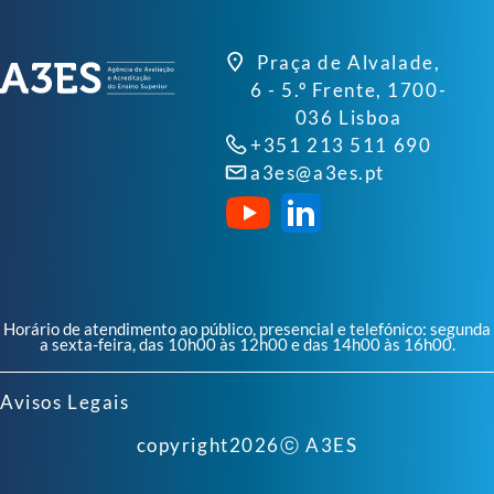
Praça de Alvalade,
6 - 5.º Frente, 1700-
036 Lisboa
+351 213 511 690
a3es@a3es.pt
Horário de atendimento ao público, presencial e telefónico: segunda
a sexta-feira, das 10h00 às 12h00 e das 14h00 às 16h00.
Avisos Legais
copyright
2026
ⓒ A3ES