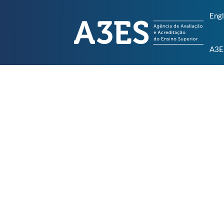
Engl
A3E