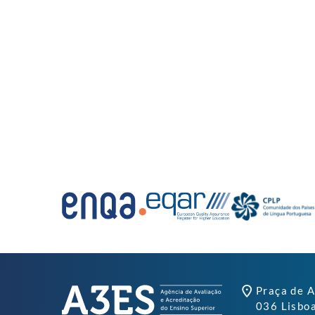
Praça de A
036 Lisbo