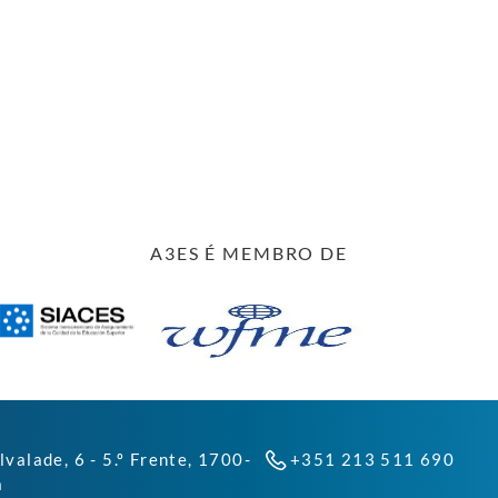
A3ES É MEMBRO DE
lvalade, 6 - 5.º Frente, 1700-
+351 213 511 690
a