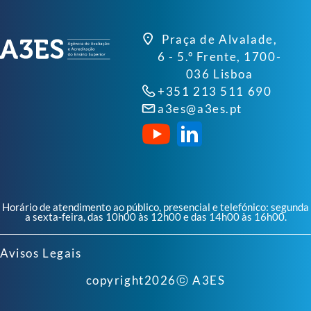
Praça de Alvalade,
6 - 5.º Frente, 1700-
036 Lisboa
+351 213 511 690
a3es@a3es.pt
Horário de atendimento ao público, presencial e telefónico: segunda
a sexta-feira, das 10h00 às 12h00 e das 14h00 às 16h00.
Avisos Legais
copyright
2026
ⓒ A3ES