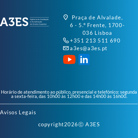
Praça de Alvalade,
6 - 5.º Frente, 1700-
036 Lisboa
+351 213 511 690
a3es@a3es.pt
Horário de atendimento ao público, presencial e telefónico: segunda
a sexta-feira, das 10h00 às 12h00 e das 14h00 às 16h00.
Avisos Legais
copyright
2026
ⓒ A3ES